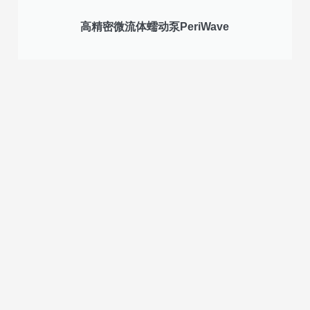
高精密微流体蠕动泵PeriWave