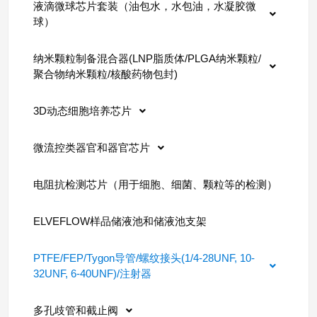
液滴微球芯片套装（油包水，水包油，水凝胶微
球）
纳米颗粒制备混合器(LNP脂质体/PLGA纳米颗粒/
聚合物纳米颗粒/核酸药物包封)
3D动态细胞培养芯片
微流控类器官和器官芯片
电阻抗检测芯片（用于细胞、细菌、颗粒等的检测）
ELVEFLOW样品储液池和储液池支架
PTFE/FEP/Tygon导管/螺纹接头(1/4-28UNF, 10-
32UNF, 6-40UNF)/注射器
多孔歧管和截止阀