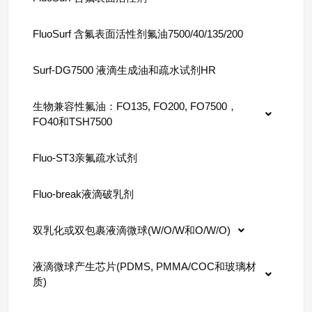
FluoSurf 含氟表面活性剂氟油7500/40/135/200
Surf-DG7500 液滴生成油和疏水试剂HR
生物兼容性氟油：FO135, FO200, FO7500，
FO40和TSH7500
Fluo-ST3亲氟疏水试剂
Fluo-break液滴破乳剂
双乳化或双包裹液滴微球(W/O/W和O/W/O)
液滴微球产生芯片(PDMS, PMMA/COC和玻璃材
质)