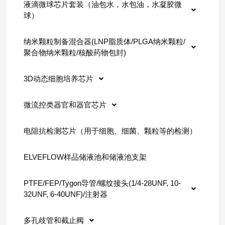
液滴微球芯片套装（油包水，水包油，水凝胶微
球）
纳米颗粒制备混合器(LNP脂质体/PLGA纳米颗粒/
聚合物纳米颗粒/核酸药物包封)
3D动态细胞培养芯片
微流控类器官和器官芯片
电阻抗检测芯片（用于细胞、细菌、颗粒等的检测）
ELVEFLOW样品储液池和储液池支架
PTFE/FEP/Tygon导管/螺纹接头(1/4-28UNF, 10-
32UNF, 6-40UNF)/注射器
多孔歧管和截止阀