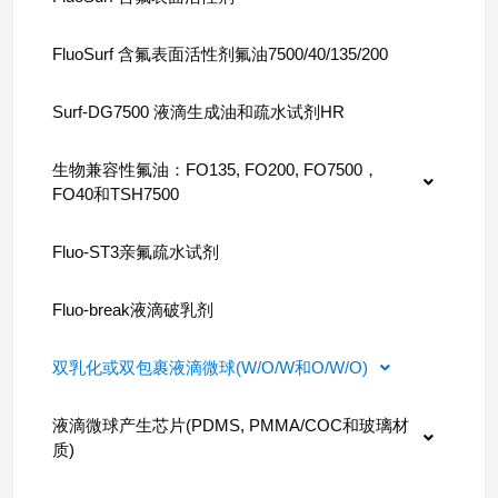
FluoSurf 含氟表面活性剂氟油7500/40/135/200
Surf-DG7500 液滴生成油和疏水试剂HR
生物兼容性氟油：FO135, FO200, FO7500，
FO40和TSH7500
Fluo-ST3亲氟疏水试剂
Fluo-break液滴破乳剂
双乳化或双包裹液滴微球(W/O/W和O/W/O)
液滴微球产生芯片(PDMS, PMMA/COC和玻璃材
质)