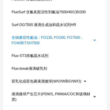
FluoSurf 含氟表面活性剂氟油7500/40/135/200
Surf-DG7500 液滴生成油和疏水试剂HR
生物兼容性氟油：FO135, FO200, FO7500，
FO40和TSH7500
Fluo-ST3亲氟疏水试剂
Fluo-break液滴破乳剂
双乳化或双包裹液滴微球(W/O/W和O/W/O)
液滴微球产生芯片(PDMS, PMMA/COC和玻璃材
质)