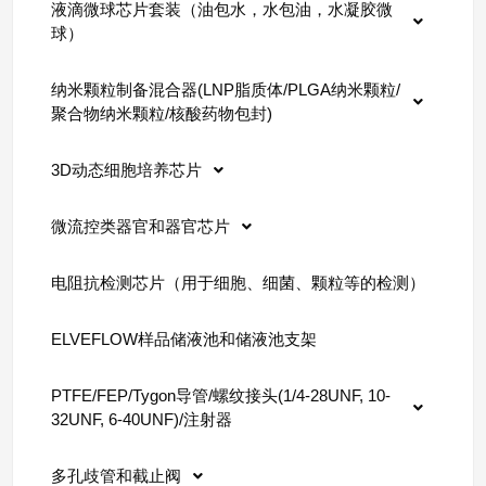
液滴微球芯片套装（油包水，水包油，水凝胶微
球）
纳米颗粒制备混合器(LNP脂质体/PLGA纳米颗粒/
聚合物纳米颗粒/核酸药物包封)
3D动态细胞培养芯片
微流控类器官和器官芯片
电阻抗检测芯片（用于细胞、细菌、颗粒等的检测）
ELVEFLOW样品储液池和储液池支架
PTFE/FEP/Tygon导管/螺纹接头(1/4-28UNF, 10-
32UNF, 6-40UNF)/注射器
多孔歧管和截止阀