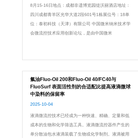
8月15-16日地点：成都非遗博览园缇沃丽酒店地址：
四川成都青羊区光华大道2段601号1栋展位号：18单
位：泰初科技（天津）有限公司 中国微米纳米技术学
会微流控技术应用创新论坛，是由中国微米
氟油Fluo-Oil 200和Fluo-Oil 40/FC40与
FluoSurf 表面活性剂的合适配比提高液滴微球
中染料的保留率
2025-10-04
液滴微流控技术已经成为一种快速、精确、定量和低
成本的生物和化学筛选工具。液滴微流控器件产生的
单分散油包水液滴装载了生物或化学制剂。液滴被用