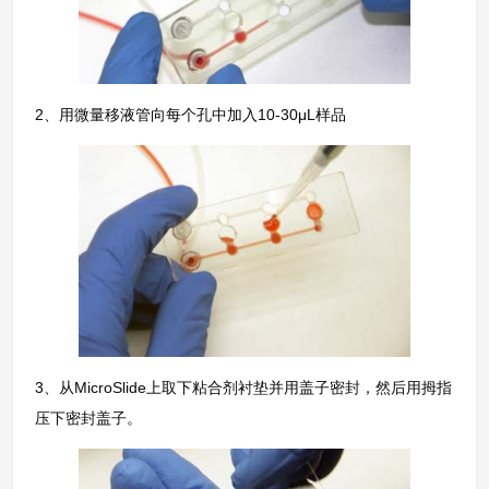
2、用微量移液管向每个孔中加入10-30μL样品
3、从MicroSlide上取下粘合剂衬垫并用盖子密封，然后用拇指
压下密封盖子。