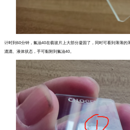
计时到60分钟，氟油40在载玻片上大部分凝固了，同时可看到薄薄的薄
漉漉、液体状态，手可黏附到氟油40。