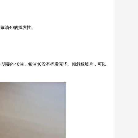
察氟油40的挥发性。
到明显的40油，氟油40没有挥发完毕。倾斜载玻片，可以