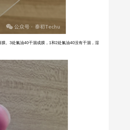
膜。3处氟油40干涸成膜，1和2处氟油40没有干涸，湿