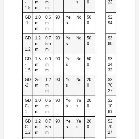
-
m
m
s
0
22
1.5
m
m
GD
1.0
0.6
90
Ye
No
50
$2
-1
m
m
s
0
94
m
m
GD
1.2
0.7
90
Ye
No
50
$3
-
m
5m
s
0
80
1.2
m
m
GD
1.5
0.9
90
Ye
No
50
$3
-
m
m
s
0
24.
1.5
m
m
32
GD
2m
1.2
90
Ye
No
20
$2
-2
m
m
s
0
70.
m
27
GD
1.0
0.6
90
Ye
Ye
20
$2
C-
m
m
s
s
0
10.
1
m
m
81
GD
1.2
0.7
90
Ye
Ye
20
$2
C-
m
5m
s
s
0
70.
1.2
m
m
27