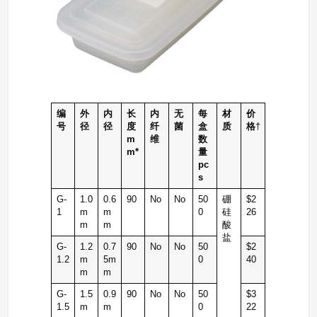
编
外
内
长
内
无
每
材
价
号
径
径
度
纤
菌
盒
质
格
†
m
维
数
m*
量
pc
s
G-
1.0
0.6
90
No
No
50
硼
$2
1
m
m
0
硅
26
m
m
酸
盐
G-
1.2
0.7
90
No
No
50
$2
1.2
m
5m
0
40
m
m
G-
1.5
0.9
90
No
No
50
$3
1.5
m
m
0
22