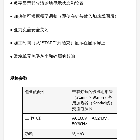
● 数字显示部分清楚地显示状态和设置
● 加热值可根据需要调整（即使在针头放入加热线圈后）
● 亚力克盖安全关闭
● 加工时间（从“START”到结束）显示在显示屏上
● 滑块单元免受灰尘和碎屑的影响
规格参数
包含的配件
带有灯丝的玻璃毛细管
（ø1mm × 90mm）备
用加热器（Kanthal线）
交流电源线
工作电压
AC100V ~ AC240V，
50/60Hz
功耗
约70W