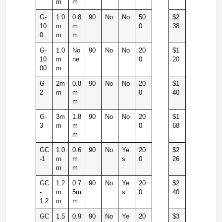
m
m
G-
1.0
0.8
90
No
No
50
$2
10
m
m
0
38
0
m
m
G-
1.0
No
90
No
No
20
$1
10
m
ne
0
20
00
m
G-
2m
0.8
90
No
No
20
$1
2
m
m
0
40
m
G-
3m
1.8
90
No
No
20
$1
3
m
m
0
68
m
GC
1.0
0.6
90
No
Ye
20
$2
-1
m
m
s
0
26
m
m
GC
1.2
0.7
90
No
Ye
20
$2
-
m
5m
s
0
40
1.2
m
m
GC
1.5
0.9
90
No
Ye
20
$3