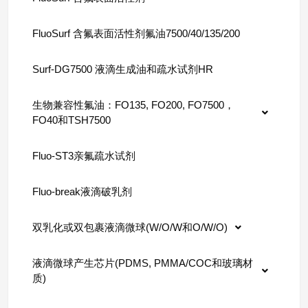
FluoSurf 含氟表面活性剂氟油7500/40/135/200
Surf-DG7500 液滴生成油和疏水试剂HR
生物兼容性氟油：FO135, FO200, FO7500，
FO40和TSH7500
Fluo-ST3亲氟疏水试剂
Fluo-break液滴破乳剂
双乳化或双包裹液滴微球(W/O/W和O/W/O)
液滴微球产生芯片(PDMS, PMMA/COC和玻璃材
质)