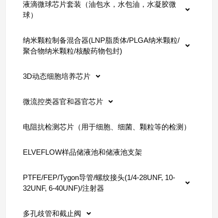
液滴微球芯片套装（油包水，水包油，水凝胶微
球）
纳米颗粒制备混合器(LNP脂质体/PLGA纳米颗粒/
聚合物纳米颗粒/核酸药物包封)
3D动态细胞培养芯片
微流控类器官和器官芯片
电阻抗检测芯片（用于细胞、细菌、颗粒等的检测）
ELVEFLOW样品储液池和储液池支架
PTFE/FEP/Tygon导管/螺纹接头(1/4-28UNF, 10-
32UNF, 6-40UNF)/注射器
多孔歧管和截止阀