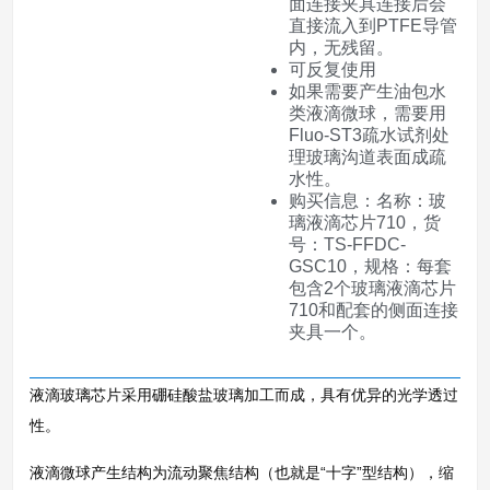
面连接夹具连接后会
直接流入到PTFE导管
内，无残留。
可反复使用
如果需要产生油包水
类液滴微球，需要用
Fluo-ST3疏水试剂处
理玻璃沟道表面成疏
水性。
购买信息：名称：玻
璃液滴芯片710，货
号：TS-FFDC-
GSC10，规格：每套
包含2个玻璃液滴芯片
710和配套的侧面连接
夹具一个。
液滴玻璃芯片采用硼硅酸盐玻璃加工而成，具有优异的光学透过
性。
液滴微球产生结构为流动聚焦结构（也就是“十字”型结构），缩