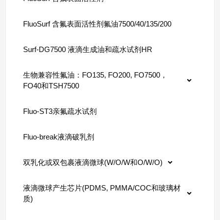
FluoSurf 含氟表面活性剂氟油7500/40/135/200
Surf-DG7500 液滴生成油和疏水试剂HR
生物兼容性氟油：FO135, FO200, FO7500，
FO40和TSH7500
Fluo-ST3亲氟疏水试剂
Fluo-break液滴破乳剂
双乳化或双包裹液滴微球(W/O/W和O/W/O)
液滴微球产生芯片(PDMS, PMMA/COC和玻璃材
质)