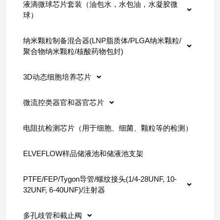
液滴微球芯片套装（油包水，水包油，水凝胶微
球）
纳米颗粒制备混合器(LNP脂质体/PLGA纳米颗粒/
聚合物纳米颗粒/核酸药物包封)
3D动态细胞培养芯片
微流控类器官和器官芯片
电阻抗检测芯片（用于细胞、细菌、颗粒等的检测）
ELVEFLOW样品储液池和储液池支架
PTFE/FEP/Tygon导管/螺纹接头(1/4-28UNF, 10-
32UNF, 6-40UNF)/注射器
多孔歧管和截止阀