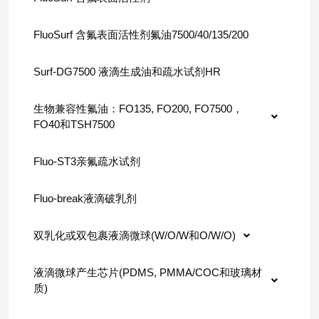
FluoSurf 含氟表面活性剂氟油7500/40/135/200
Surf-DG7500 液滴生成油和疏水试剂HR
生物兼容性氟油：FO135, FO200, FO7500，
FO40和TSH7500
Fluo-ST3亲氟疏水试剂
Fluo-break液滴破乳剂
双乳化或双包裹液滴微球(W/O/W和O/W/O)
液滴微球产生芯片(PDMS, PMMA/COC和玻璃材
质)