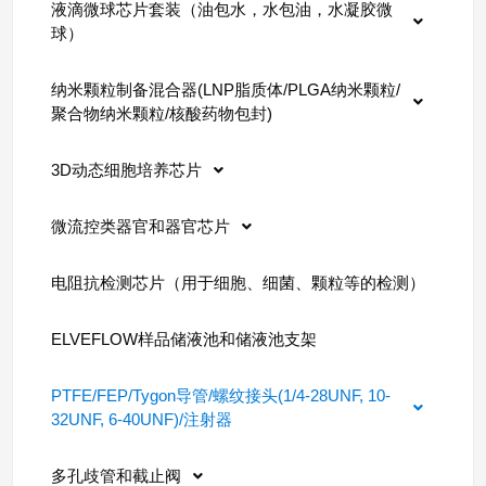
液滴微球芯片套装（油包水，水包油，水凝胶微
球）
纳米颗粒制备混合器(LNP脂质体/PLGA纳米颗粒/
聚合物纳米颗粒/核酸药物包封)
3D动态细胞培养芯片
微流控类器官和器官芯片
电阻抗检测芯片（用于细胞、细菌、颗粒等的检测）
ELVEFLOW样品储液池和储液池支架
PTFE/FEP/Tygon导管/螺纹接头(1/4-28UNF, 10-
32UNF, 6-40UNF)/注射器
多孔歧管和截止阀