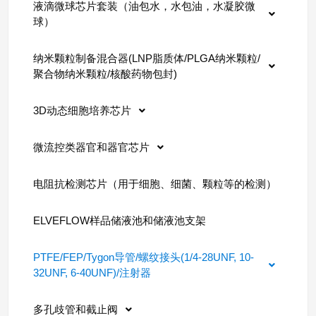
液滴微球芯片套装（油包水，水包油，水凝胶微
球）
纳米颗粒制备混合器(LNP脂质体/PLGA纳米颗粒/
聚合物纳米颗粒/核酸药物包封)
3D动态细胞培养芯片
微流控类器官和器官芯片
电阻抗检测芯片（用于细胞、细菌、颗粒等的检测）
ELVEFLOW样品储液池和储液池支架
PTFE/FEP/Tygon导管/螺纹接头(1/4-28UNF, 10-
32UNF, 6-40UNF)/注射器
多孔歧管和截止阀