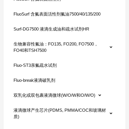
FluoSurf 含氟表面活性剂氟油7500/40/135/200
Surf-DG7500 液滴生成油和疏水试剂HR
生物兼容性氟油：FO135, FO200, FO7500，
FO40和TSH7500
Fluo-ST3亲氟疏水试剂
Fluo-break液滴破乳剂
双乳化或双包裹液滴微球(W/O/W和O/W/O)
液滴微球产生芯片(PDMS, PMMA/COC和玻璃材
质)