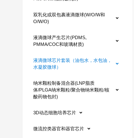
双乳化或双包裹液滴微球(W/O/W和
O/W/O)
液滴微球产生芯片(PDMS,
PMMA/COC和玻璃材质)
液滴微球芯片套装（油包水，水包油，
水凝胶微球）
纳米颗粒制备混合器(LNP脂质
体/PLGA纳米颗粒/聚合物纳米颗粒/核
酸药物包封)
3D动态细胞培养芯片
微流控类器官和器官芯片