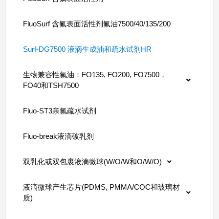
FluoSurf 含氟表面活性剂氟油7500/40/135/200
Surf-DG7500 液滴生成油和疏水试剂HR
生物兼容性氟油：FO135, FO200, FO7500，
FO40和TSH7500
Fluo-ST3亲氟疏水试剂
Fluo-break液滴破乳剂
双乳化或双包裹液滴微球(W/O/W和O/W/O)
液滴微球产生芯片(PDMS, PMMA/COC和玻璃材
质)