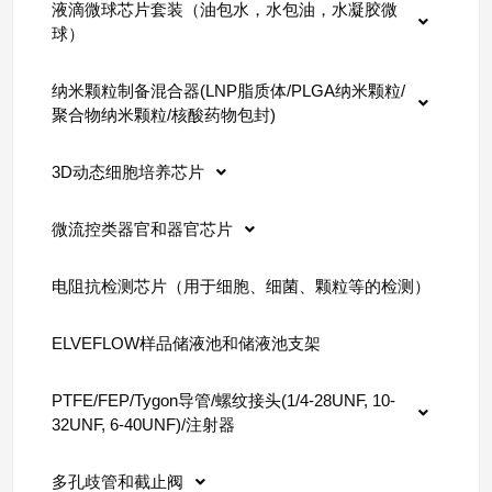
液滴微球芯片套装（油包水，水包油，水凝胶微
球）
纳米颗粒制备混合器(LNP脂质体/PLGA纳米颗粒/
聚合物纳米颗粒/核酸药物包封)
3D动态细胞培养芯片
微流控类器官和器官芯片
电阻抗检测芯片（用于细胞、细菌、颗粒等的检测）
ELVEFLOW样品储液池和储液池支架
PTFE/FEP/Tygon导管/螺纹接头(1/4-28UNF, 10-
32UNF, 6-40UNF)/注射器
多孔歧管和截止阀