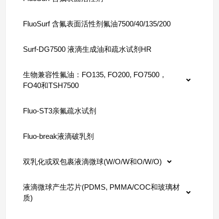
FluoSurf 含氟表面活性剂氟油7500/40/135/200
Surf-DG7500 液滴生成油和疏水试剂HR
生物兼容性氟油：FO135, FO200, FO7500，
FO40和TSH7500
Fluo-ST3亲氟疏水试剂
Fluo-break液滴破乳剂
双乳化或双包裹液滴微球(W/O/W和O/W/O)
液滴微球产生芯片(PDMS, PMMA/COC和玻璃材
质)