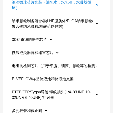
液滴微球芯片套装（油包水，水包油，水凝胶微
球）
纳米颗粒制备混合器(LNP脂质体/PLGA纳米颗粒/
聚合物纳米颗粒/核酸药物包封)
3D动态细胞培养芯片
微流控类器官和器官芯片
电阻抗检测芯片（用于细胞、细菌、颗粒等的检测）
ELVEFLOW样品储液池和储液池支架
PTFE/FEP/Tygon导管/螺纹接头(1/4-28UNF, 10-
32UNF, 6-40UNF)/注射器
多孔歧管和截止阀