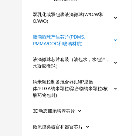
双乳化或双包裹液滴微球(W/O/W和
O/W/O)
液滴微球产生芯片(PDMS,
PMMA/COC和玻璃材质)
液滴微球芯片套装（油包水，水包油，
水凝胶微球）
纳米颗粒制备混合器(LNP脂质
体/PLGA纳米颗粒/聚合物纳米颗粒/核
酸药物包封)
3D动态细胞培养芯片
微流控类器官和器官芯片