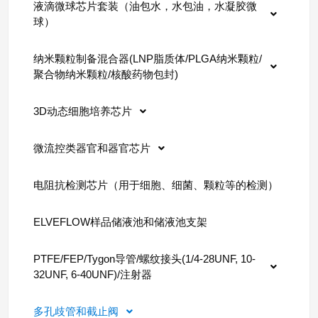
液滴微球芯片套装（油包水，水包油，水凝胶微
球）
纳米颗粒制备混合器(LNP脂质体/PLGA纳米颗粒/
聚合物纳米颗粒/核酸药物包封)
3D动态细胞培养芯片
微流控类器官和器官芯片
电阻抗检测芯片（用于细胞、细菌、颗粒等的检测）
ELVEFLOW样品储液池和储液池支架
PTFE/FEP/Tygon导管/螺纹接头(1/4-28UNF, 10-
32UNF, 6-40UNF)/注射器
多孔歧管和截止阀