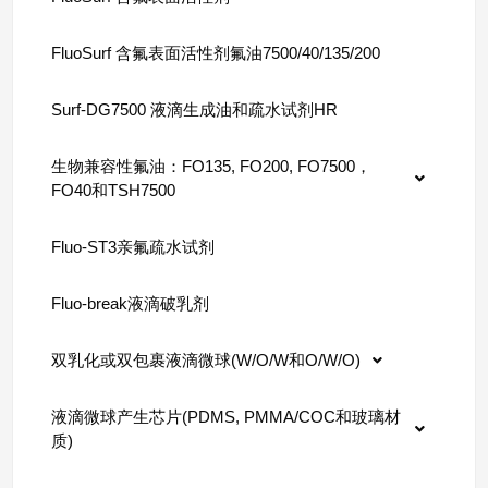
FluoSurf 含氟表面活性剂氟油7500/40/135/200
Surf-DG7500 液滴生成油和疏水试剂HR
生物兼容性氟油：FO135, FO200, FO7500，
FO40和TSH7500
Fluo-ST3亲氟疏水试剂
Fluo-break液滴破乳剂
双乳化或双包裹液滴微球(W/O/W和O/W/O)
液滴微球产生芯片(PDMS, PMMA/COC和玻璃材
质)