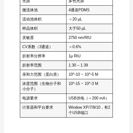
光源
多色光源
微流体池
4通道PDMS
流动池体积
＜20 μL
样品体积
大于50 μL
灵敏度
2750 nm/RIU
CV系数（3通道）
＞0.6%
折射率分辨率
1μ RIU
折射率范围
1.30 – 1.39
亲和力范围（蛋白质）
10^-10 ~ 10^-5 M
浓度范围（生物分子和
10^-15 ~ 10^-3 M
小分子）
电源要求
USB供电（＜200 mA）
计算器和平台要求
Window XP/7/8/10，有2
个USB端口