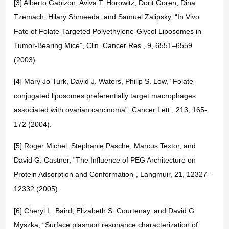
[3] Alberto Gabizon, Aviva T. Horowitz, Dorit Goren, Dina
Tzemach, Hilary Shmeeda, and Samuel Zalipsky, “In Vivo
Fate of Folate-Targeted Polyethylene-Glycol Liposomes in
Tumor-Bearing Mice”, Clin. Cancer Res., 9, 6551–6559
(2003).
[4] Mary Jo Turk, David J. Waters, Philip S. Low, “Folate-
conjugated liposomes preferentially target macrophages
associated with ovarian carcinoma”, Cancer Lett., 213, 165-
172 (2004).
[5] Roger Michel, Stephanie Pasche, Marcus Textor, and
David G. Castner, ”The Influence of PEG Architecture on
Protein Adsorption and Conformation”, Langmuir, 21, 12327-
12332 (2005).
[6] Cheryl L. Baird, Elizabeth S. Courtenay, and David G.
Myszka, “Surface plasmon resonance characterization of