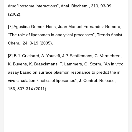
drug/liposome interactions”, Anal. Biochem., 310, 93-99
(2002).
[7] Agustina Gomez-Hens, Juan Manuel Fernandez-Romero,
“The role of liposomes in analytical processes”, Trends Analyt.
Chem., 24, 9-19 (2005).
[8] B.J. Crielaard, A. Yousefi, J.P. Schillemans, C. Vermehren,
K. Buyens, K. Braeckmans, T. Lammers, G. Storm, “An in vitro
assay based on surface plasmon resonance to predict the in
vivo circulation kinetics of liposomes”, J. Control. Release,
156, 307-314 (2011).