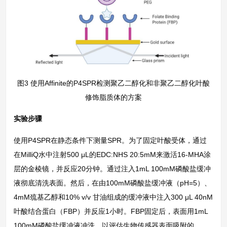
图3 使用Affinite的P4SPR检测聚乙二醇化和非聚乙二醇化叶酸
修饰脂质体的方案
实验步骤
使用P4SPR在静态条件下测量SPR。为了固定叶酸受体，通过
在MilliQ水中注射500 μL的EDC:NHS 20:5mM来激活16-MHA涂
层的金棱镜，并反应20分钟。通过注入1mL 100mM磷酸盐缓冲
液彻底清洗表面。然后，在由100mM磷酸盐缓冲液（pH=5）、
4mM巯基乙醇和10% v/v 甘油组成的缓冲液中注入300 μL 40nM
叶酸结合蛋白（FBP）并反应1小时。FBP固定后，表面用1mL
100mM磷酸盐缓冲液冲洗，以评估生物传感器表面吸附的