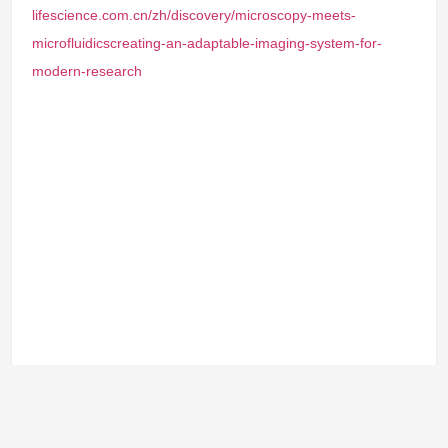
lifescience.com.cn/zh/discovery/microscopy-meets-
microfluidicscreating-an-adaptable-imaging-system-for-
modern-research