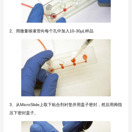
2、用微量移液管向每个孔中加入10-30μL样品
3、从MicroSlide上取下粘合剂衬垫并用盖子密封，然后用拇指
压下密封盖子。