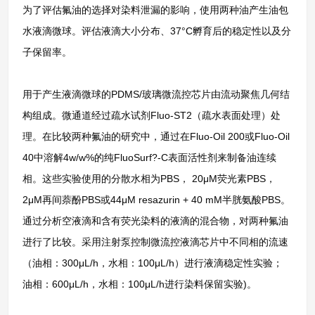
为了评估氟油的选择对染料泄漏的影响，使用两种油产生油包
水液滴微球。评估液滴大小分布、37°C孵育后的稳定性以及分
子保留率。
用于产生液滴微球的PDMS/玻璃微流控芯片由流动聚焦几何结
构组成。微通道经过疏水试剂Fluo-ST2（疏水表面处理）处
理。在比较两种氟油的研究中，通过在Fluo-Oil 200或Fluo-Oil
40中溶解4w/w%的纯FluoSurf?-C表面活性剂来制备油连续
相。这些实验使用的分散水相为PBS， 20μM荧光素PBS，
2μM再间萘酚PBS或44μM resazurin + 40 mM半胱氨酸PBS。
通过分析空液滴和含有荧光染料的液滴的混合物，对两种氟油
进行了比较。采用注射泵控制微流控液滴芯片中不同相的流速
（油相：300μL/h，水相：100μL/h）进行液滴稳定性实验；
油相：600μL/h，水相：100μL/h进行染料保留实验)。