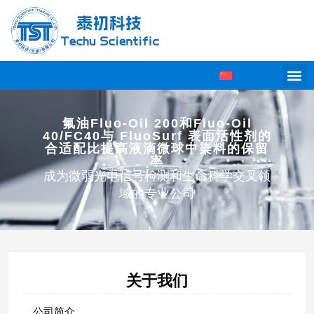
氟油Fluo-Oil 200和Fluo-Oil
40/FC40与 FluoSurf 表面活性剂的
合适配比提高液滴微球中染料的保留
率
成为微弱光电信号检测和生命科学交叉领
域的专业公司
关于我们
公司简介