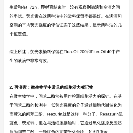
生后和在t=72h，即孵育结束时，没有观察到满滴和空滴之间
的串扰。荧光素在这两种油中的染料保留率都很好。在满滴和
空滴的平均荧光强度的评估证实了这些结果，显示两种油的几
乎恒定值。
综上所述，荧光素染料保留在Fluo-Oil 200和Fluo-Oil 40中产
生的液滴中非常有效。
2. 再溶素：微生物学中常见的细胞活力标记物
在微生物学中，间苯二酚常被用作检测细胞活力的探针。在基
于间苯二酚的检测中，低荧光强度的分子通过细胞代谢转化为
高荧光的间苯二酚。reazurin就是这样一种分子。Resazurin呈
蓝色，荧光弱，但在与活细胞接触时，它通过氧化还原反应还
原为间苯二酚，一种红色的高荧光化合物，如图3所示。