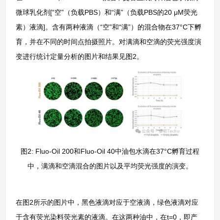
微球乳化剂[“空”（负载PBS）和“满”（负载PBS的20 μM荧光
素）液滴]。含有两种液滴（“空”和“满”）的混合物在37°C下孵
育，并在不同的时间点拍摄照片。对满滴和空滴的荧光强度演
变进行统计定量分析的图片和结果见图2。
图2: Fluo-Oil 200和Fluo-Oil 40中油包水滴在37°C孵育过程
中，满滴和空滴混合的图片以及平均荧光强度的演变。
在图2所示的图片中，黑色液滴对应于空液滴，绿色液滴对应
于含有荧光染料荧光素的液滴。在这两种油中，在t=0，即产