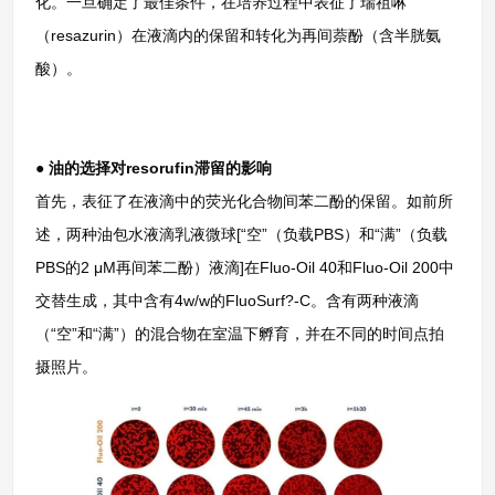
化。一旦确定了最佳条件，在培养过程中表征了瑞祖啉
（resazurin）在液滴内的保留和转化为再间萘酚（含半胱氨
酸）。
● 油的选择对resorufin滞留的影响
首先，表征了在液滴中的荧光化合物间苯二酚的保留。如前所
述，两种油包水液滴乳液微球[“空”（负载PBS）和“满”（负载
PBS的2 μM再间苯二酚）液滴]在Fluo-Oil 40和Fluo-Oil 200中
交替生成，其中含有4w/w的FluoSurf?-C。含有两种液滴
（“空”和“满”）的混合物在室温下孵育，并在不同的时间点拍
摄照片。