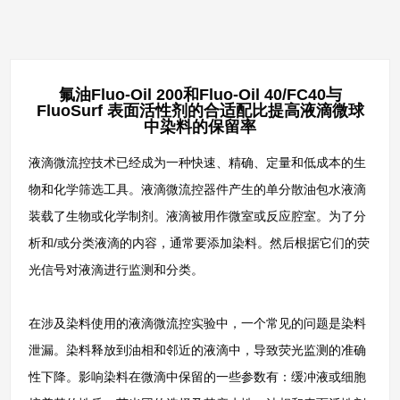
氟油Fluo-Oil 200和Fluo-Oil 40/FC40与
FluoSurf 表面活性剂的合适配比提高液滴微球
中染料的保留率
液滴微流控技术已经成为一种快速、精确、定量和低成本的生
物和化学筛选工具。液滴微流控器件产生的单分散油包水液滴
装载了生物或化学制剂。液滴被用作微室或反应腔室。为了分
析和/或分类液滴的内容，通常要添加染料。然后根据它们的荧
光信号对液滴进行监测和分类。
在涉及染料使用的液滴微流控实验中，一个常见的问题是染料
泄漏。染料释放到油相和邻近的液滴中，导致荧光监测的准确
性下降。影响染料在微滴中保留的一些参数有：缓冲液或细胞