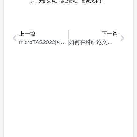
进、大展宏兔、兔出贡献、阖家欢乐！！
上一篇
下一篇
microTAS2022国际微流控会议在杭州召开
如何在科研论文或PPT中标注Elveflow设备？