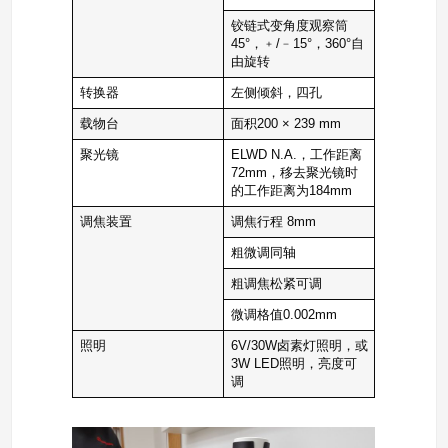
铰链式变角度观察筒
45°，﹢/﹣15°，360°自
由旋转
转换器
左侧倾斜，四孔
载物台
面积200 × 239 mm
聚光镜
ELWD N.A.，工作距离
72mm，移去聚光镜时
的工作距离为184mm
调焦装置
调焦行程 8mm
粗微调同轴
粗调焦松紧可调
微调格值0.002mm
照明
6V/30W卤素灯照明，或
3W LED照明，亮度可
调