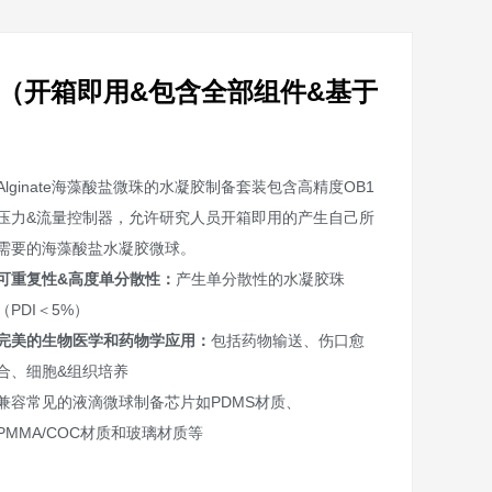
套装（开箱即用&包含全部组件&基于
Alginate海藻酸盐微珠的水凝胶制备套装包含高精度OB1
压力&流量控制器，允许研究人员开箱即用的产生自己所
需要的海藻酸盐水凝胶微球。
可重复性&高度单分散性：
产生单分散性的水凝胶珠
（PDI＜5%）
完美的生物医学和药物学应用：
包括药物输送、伤口愈
合、细胞&组织培养
兼容常见的液滴微球制备芯片如PDMS材质、
PMMA/COC材质和玻璃材质等