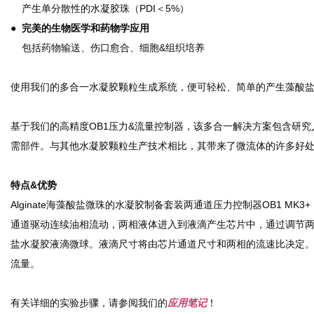
产生单分散性的水凝胶珠（PDI＜5%）
● 完美的生物医学和药物学应用
包括药物输送、伤口愈合、细胞&组织培养
使用我们的多合一水凝胶颗粒生成系统，便可轻松、简单的产生藻酸
基于我们的高精度OB1压力&流量控制器，该多合一解决方案包含研
需部件。与其他水凝胶颗粒生产技术相比，其带来了微流体的许多好
特点&优势
Alginate海藻酸盐微珠的水凝胶制备套装两通道压力控制器OB1 M
通道驱动连续油相流动，两相液体进入到液滴产生芯片中，通过调节
盐水凝胶液滴微球。液滴尺寸将由芯片通道尺寸和两相的流速比决定。借
流量。
有关详细的实验步骤，请参阅我们的
应用笔记
！