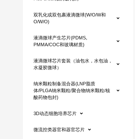
双乳化或双包裹液滴微球(W/O/W和
O/W/O)
液滴微球产生芯片(PDMS,
PMMA/COC和玻璃材质)
液滴微球芯片套装（油包水，水包油，
水凝胶微球）
纳米颗粒制备混合器(LNP脂质
体/PLGA纳米颗粒/聚合物纳米颗粒/核
酸药物包封)
3D动态细胞培养芯片
微流控类器官和器官芯片