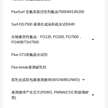
FluoSurf 含氟表面活性剂氟油7500/40/135/200
Surf-DG7500 液滴生成油和疏水试剂HR
生物兼容性氟油：FO135, FO200, FO7500，
FO40和TSH7500
Fluo-ST3亲氟疏水试剂
Fluo-break液滴破乳剂
双乳化或双包裹液滴微球(W/O/W和O/W/O)
液滴微球产生芯片(PDMS, PMMA/COC和玻璃材
质)