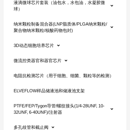
液滴微球芯片套装（油包水，水包油，水凝胶微
球）
纳米颗粒制备混合器(LNP脂质体/PLGA纳米颗粒/
聚合物纳米颗粒/核酸药物包封)
3D动态细胞培养芯片
微流控类器官和器官芯片
电阻抗检测芯片（用于细胞、细菌、颗粒等的检测）
ELVEFLOW样品储液池和储液池支架
PTFE/FEP/Tygon导管/螺纹接头(1/4-28UNF, 10-
32UNF, 6-40UNF)/注射器
多孔歧管和截止阀