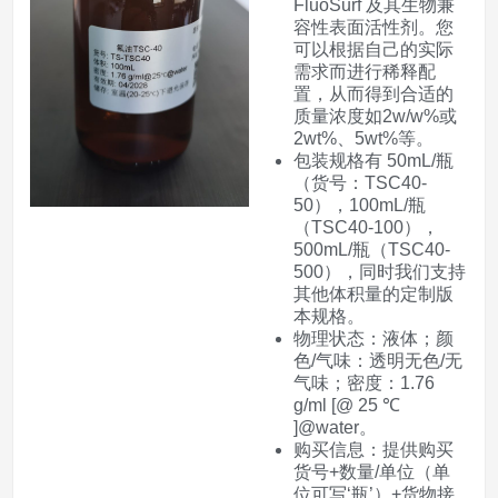
FluoSurf 及其生物兼
容性表面活性剂。您
可以根据自己的实际
需求而进行稀释配
置，从而得到合适的
质量浓度如2w/w%或
2wt%、5wt%等。
包装规格有 50mL/瓶
（货号：TSC40-
50），100mL/瓶
（TSC40-100），
500mL/瓶（TSC40-
500），同时我们支持
其他体积量的定制版
本规格。
物理状态：液体；颜
色/气味：透明无色/无
气味；密度：1.76
g/ml [@ 25 ℃
]@water。
购买信息：提供购买
货号+数量/单位（单
位可写‘瓶’）+货物接