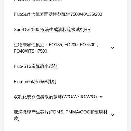
FluoSurf 含氟表面活性剂氟油7500/40/135/200
Surf-DG7500 液滴生成油和疏水试剂HR
生物兼容性氟油：FO135, FO200, FO7500，
FO40和TSH7500
Fluo-ST3亲氟疏水试剂
Fluo-break液滴破乳剂
双乳化或双包裹液滴微球(W/O/W和O/W/O)
液滴微球产生芯片(PDMS, PMMA/COC和玻璃材
质)