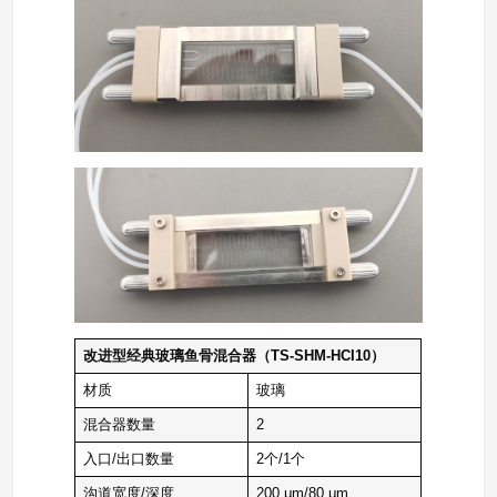
改进型经典玻璃鱼骨混合器（TS-SHM-HCI10）
材质
玻璃
混合器数量
2
入口/出口数量
2个/1个
沟道宽度/深度
200 μm/80 μm