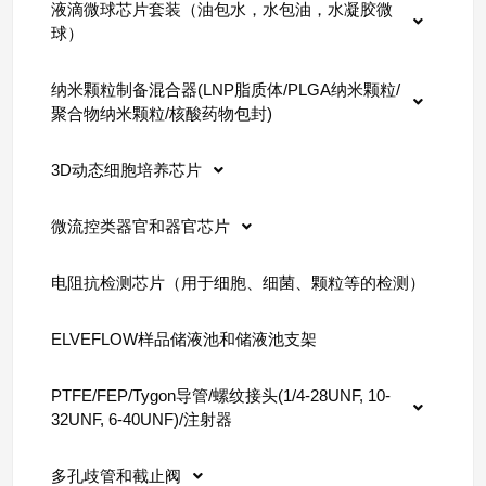
液滴微球芯片套装（油包水，水包油，水凝胶微
球）
纳米颗粒制备混合器(LNP脂质体/PLGA纳米颗粒/
聚合物纳米颗粒/核酸药物包封)
3D动态细胞培养芯片
微流控类器官和器官芯片
电阻抗检测芯片（用于细胞、细菌、颗粒等的检测）
ELVEFLOW样品储液池和储液池支架
PTFE/FEP/Tygon导管/螺纹接头(1/4-28UNF, 10-
32UNF, 6-40UNF)/注射器
多孔歧管和截止阀