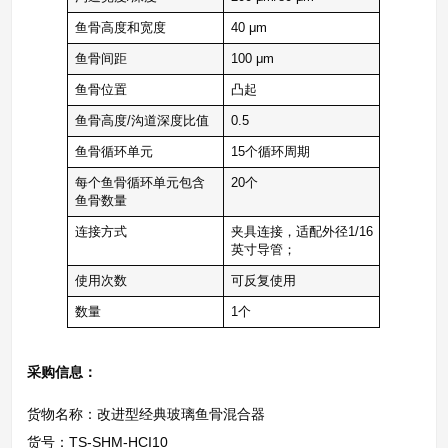
鱼骨高度和宽度
40 μm
鱼骨间距
100 μm
鱼骨位置
凸起
鱼骨高度/沟道深度比值
0.5
鱼骨循环单元
15个循环周期
每个鱼骨循环单元包含
20个
鱼骨数量
连接方式
夹具连接，适配外径1/16
英寸导管；
使用次数
可反复使用
数量
1个
采购信息：
货物名称：改进型经典玻璃鱼骨混合器
货号：TS-SHM-HCI10