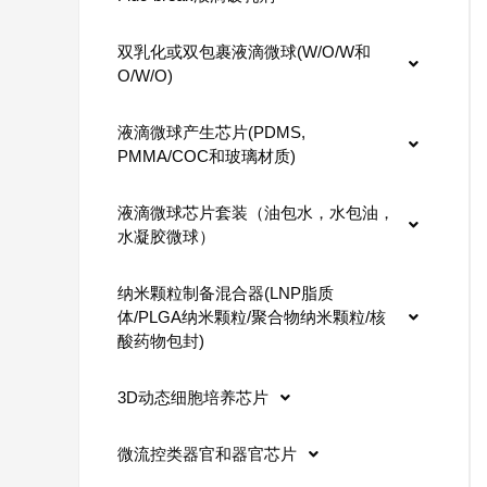
双乳化或双包裹液滴微球(W/O/W和
O/W/O)
液滴微球产生芯片(PDMS,
PMMA/COC和玻璃材质)
液滴微球芯片套装（油包水，水包油，
水凝胶微球）
纳米颗粒制备混合器(LNP脂质
体/PLGA纳米颗粒/聚合物纳米颗粒/核
酸药物包封)
3D动态细胞培养芯片
微流控类器官和器官芯片