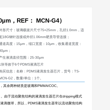
μm，REF： MCN-G4）
外形尺寸：玻璃载玻片尺寸75×25mm，孔径1.0mm，适
配18G钢针连接或外径1.06mm硬质导管连接；
通道高度：15μm，缩口宽度：10μm，收集通道宽度：
30μm；
产生液滴直径范围：25-30μm
1块等效于6个PDMS液滴芯片
购买信息：名称：PDMS液滴发生器芯片，货号：TS-
MCN-G2，数量/单位：1个。
其余两种材质是玻璃和PMMA/COC。
）。由于流动聚焦结构的液滴发生器芯片在dripping模式
液滴微球，所以，PDMS液滴发生器常以流动聚焦结构