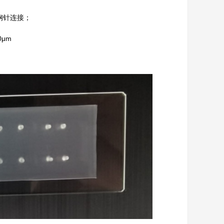
G钢针连接；
μm