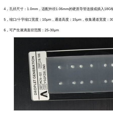
4，孔径尺寸：1.0mm，适配外径1.06mm的硬质导管连接或插入18
5，缩口/十字缩口宽度：10μm，通道高度：15μm，收集通道宽度：30
6，可产生液滴直径范围：25-30μm