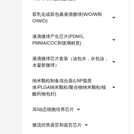
双乳化或双包裹液滴微球(W/O/W和
O/W/O)
液滴微球产生芯片(PDMS,
PMMA/COC和玻璃材质)
液滴微球芯片套装（油包水，水包油，
水凝胶微球）
纳米颗粒制备混合器(LNP脂质
体/PLGA纳米颗粒/聚合物纳米颗粒/核
酸药物包封)
3D动态细胞培养芯片
微流控类器官和器官芯片