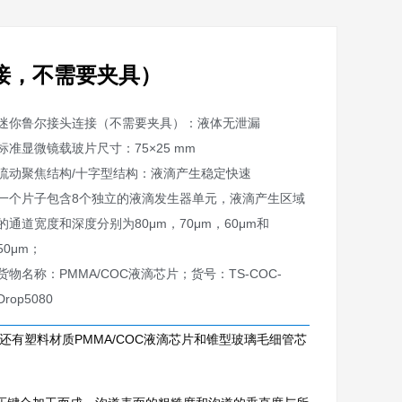
连接，不需要夹具）
迷你鲁尔接头连接（不需要夹具）：液体无泄漏
标准显微镜载玻片尺寸：75×25 mm
流动聚焦结构/十字型结构：液滴产生稳定快速
一个片子包含8个独立的液滴发生器单元，液滴产生区域
的通道宽度和深度分别为80μm，70μm，60μm和
50μm；
货物名称：PMMA/COC液滴芯片；货号：TS-COC-
Drop5080
还有塑料材质PMMA/COC液滴芯片和锥型玻璃毛细管芯