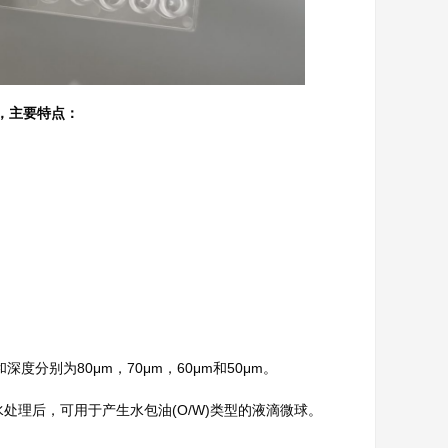
途，主要特点：
）
分别为80μm，70μm，60μm和50μm。
亲水处理后，可用于产生水包油(O/W)类型的液滴微球。