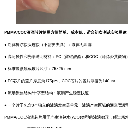
PMMA/COC液滴芯片使用方便简单、成本低，适合初次测试实验用
● 迷你鲁尔接头连接（不需要夹具）：液体无泄漏
● 高耐蚀性和光学透明材料：PC（聚碳酸酯）和COC（环烯烃共聚物
● 标准显微镜载玻片尺寸：75×25 mm
● PC芯片的盖片厚度为175μm，COC芯片的盖片厚度为140μm
● 流动聚焦结构/十字型结构：液滴产生稳定快速
● 一个片子包含8个独立的液滴发生器单元，液滴产生区域的通道宽度和深度
PMMA/COC液滴芯片用于产生油包水(W/O)类型的液滴微球，经过