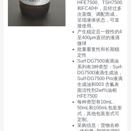
HFE7500、TSH7500
和FC40中，且经过多
次蒸馏、调配而成，
呈现液体状态，可直
接使用。
产生稳定且一致性的4
至400μm直径的液滴
微球
批量重复性和长期稳
定性
Surf-DG7500液滴油
系列有3种类型：Surf-
DG7500液滴生成油，
Surf-DG7500 Pro液滴
生成油和003 含氟表
面活性剂2wt%油相
HFE7500
每种类型有10mL、
50mL和100mL包装形
式，其他包装形式可
定制。
采购信息：货物名称