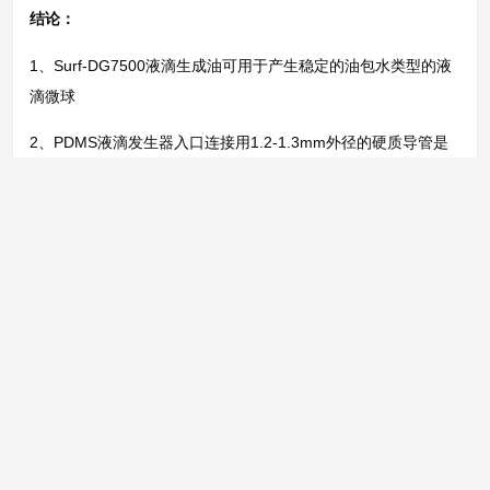
结论：
1、Surf-DG7500液滴生成油可用于产生稳定的油包水类型的液
滴微球
2、PDMS液滴发生器入口连接用1.2-1.3mm外径的硬质导管是
没有液体泄漏的
3、使用高质量的光学显微镜如Olympus、Nikon、Zeiss等可拍
摄到更加清晰的液滴微球照片。
4、优先建议使用恒定的流量控制模式（气动压力控制器或压力
泵设备 – 高稳定性的压力控制），其次选用稳定精密的注射泵
并优化液体流动管路。
Fluo-ST3亲氟疏水试剂的介绍链接，请点击这里查看
Here
。