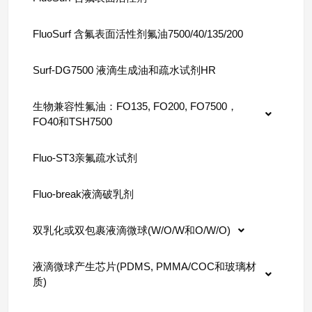
FluoSurf 含氟表面活性剂氟油7500/40/135/200
Surf-DG7500 液滴生成油和疏水试剂HR
生物兼容性氟油：FO135, FO200, FO7500，
FO40和TSH7500
Fluo-ST3亲氟疏水试剂
Fluo-break液滴破乳剂
双乳化或双包裹液滴微球(W/O/W和O/W/O)
液滴微球产生芯片(PDMS, PMMA/COC和玻璃材
质)