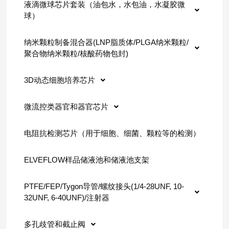
液滴微球芯片套装（油包水，水包油，水凝胶微
球）
纳米颗粒制备混合器(LNP脂质体/PLGA纳米颗粒/
聚合物纳米颗粒/核酸药物包封)
3D动态细胞培养芯片
微流控类器官和器官芯片
电阻抗检测芯片（用于细胞、细菌、颗粒等的检测）
ELVEFLOW样品储液池和储液池支架
PTFE/FEP/Tygon导管/螺纹接头(1/4-28UNF, 10-
32UNF, 6-40UNF)/注射器
多孔歧管和截止阀