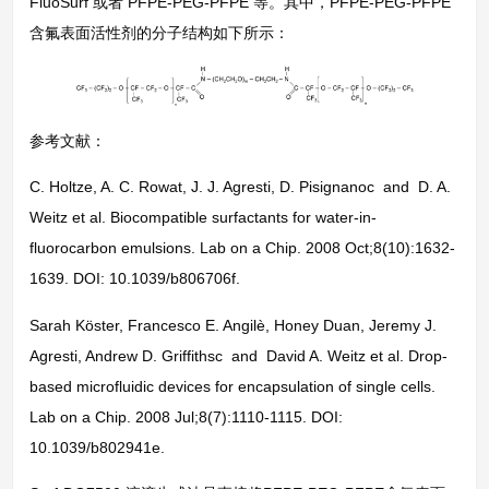
FluoSurf 或者 PFPE-PEG-PFPE 等。其中，PFPE-PEG-PFPE
含氟表面活性剂的分子结构如下所示：
参考文献：
C. Holtze, A. C. Rowat, J. J. Agresti, D. Pisignanoc and D. A.
Weitz et al. Biocompatible surfactants for water-in-
fluorocarbon emulsions. Lab on a Chip. 2008 Oct;8(10):1632-
1639. DOI: 10.1039/b806706f.
Sarah Köster, Francesco E. Angilè, Honey Duan, Jeremy J.
Agresti, Andrew D. Griffithsc and David A. Weitz et al. Drop-
based microfluidic devices for encapsulation of single cells.
Lab on a Chip. 2008 Jul;8(7):1110-1115. DOI:
10.1039/b802941e.