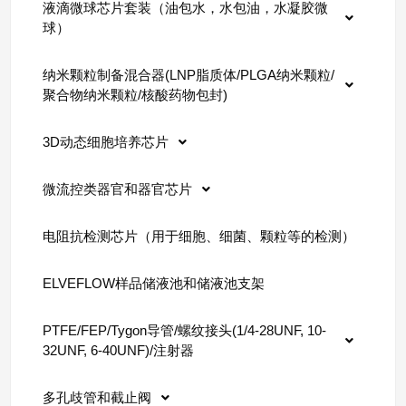
液滴微球芯片套装（油包水，水包油，水凝胶微
球）
纳米颗粒制备混合器(LNP脂质体/PLGA纳米颗粒/
聚合物纳米颗粒/核酸药物包封)
3D动态细胞培养芯片
微流控类器官和器官芯片
电阻抗检测芯片（用于细胞、细菌、颗粒等的检测）
ELVEFLOW样品储液池和储液池支架
PTFE/FEP/Tygon导管/螺纹接头(1/4-28UNF, 10-
32UNF, 6-40UNF)/注射器
多孔歧管和截止阀