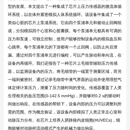
型的发展。本文提出了一种集成了芯片上压力传感器的微流体循
环系统，以在体外紧密模拟人体系统循环。该设备中集成了一个
类似心脏的芯片上泵浦系统。它由四个泵浦单元和被动止回阀组
成，分别模拟四个心室和心脏瓣膜。每个泵浦单元都具有可调的
压力和泵速，可独立控制，使用户能够控制设备内的模拟血压和
心跳率。每个泵浦单元的下游都有一个止回阀，以防止向后泄
漏。通过对四个泵浦单元进行编程，可以产生脉动和单向流，在
设备内再循环。我们还报告了一种芯片上毛细管辅助压力传感
器，以监测设备内的压力。将毛细管的一端置于测量区域，而另
一端则被密封。通过记录毛细管中液气界面的运动并使用理想气
体定律计算压力，测量了压力随时间的变化。传感器覆盖了人类
生理相关的血压范围(0-142.5 mmHg)，并能够对0.2 s的驱动时
间做出响应。在传感器的帮助下，设备内部的压力可以调整到所
需的范围。作为概念验证，该设备内部模拟了人类正常左心室和
动脉压力分布。在芯片上培养人脐静脉内皮细胞(HUVECs)，细
胞能够对动脉样流动模式产生的机械力做出响应。