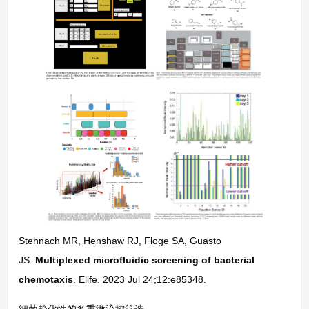
Stehnach MR, Henshaw RJ, Floge SA, Guasto
JS.
Multiplexed microfluidic screening of bacterial
chemotaxis
. Elife. 2023 Jul 24;12:e85348.
细菌趋化性的多重微流控筛选