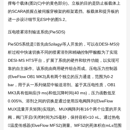
撑每个载体(图2(C)中的黄色部分)。立板的目的是防止板载体上
的SCARA抓握点被伺服穿梭架的框架遮挡。板载体和提升板的
进一步设计细节见ESI中的图S.2。
压电喷雾溶剂输送系统(PieSDS)
PieSDS系统是首先由Szilagyi等人开发的，可以在DESI-MS分
析过程中快速切换不同的喷雾溶剂和精确控制甲酸酯为了实现
DESI-MS HTS平台，扩展了系统的硬件和软件功能，以实现可
靠的自主操作。该系统由商用硬件组合而成。压电压力控制器
(ElveFlow OB1 MK3)具有两个独立的压力通道，范围为0-2
bar，用于从一系列储层中输送溶剂。鉴于其压电性质，OB1
MK3具有低响应(9 ms)和低沉降时间(40 ms)，压力函数低至
0.005%。溶剂之间的切换是通过使用压电阀阵列(ElveFlow
MUX流量开关矩阵)实现的。MUX阀阵列有16个两个位置的开关
阀，阀门开启/关闭时间为25毫秒，保持容积<10 nL。通过热电
温度传感器(ElveFlow MFS2)测量。MFS2的死体积在mLs范围