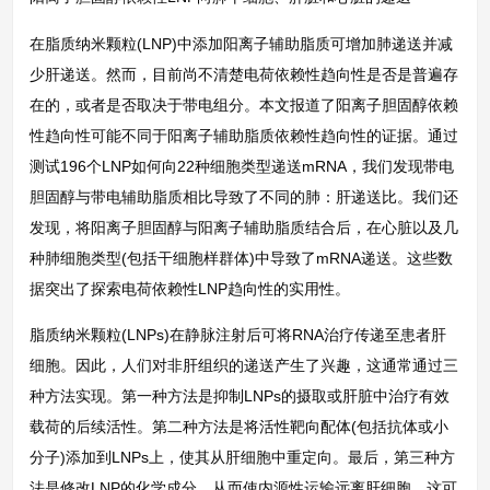
在脂质纳米颗粒(LNP)中添加阳离子辅助脂质可增加肺递送并减
少肝递送。然而，目前尚不清楚电荷依赖性趋向性是否是普遍存
在的，或者是否取决于带电组分。本文报道了阳离子胆固醇依赖
性趋向性可能不同于阳离子辅助脂质依赖性趋向性的证据。通过
测试196个LNP如何向22种细胞类型递送mRNA，我们发现带电
胆固醇与带电辅助脂质相比导致了不同的肺：肝递送比。我们还
发现，将阳离子胆固醇与阳离子辅助脂质结合后，在心脏以及几
种肺细胞类型(包括干细胞样群体)中导致了mRNA递送。这些数
据突出了探索电荷依赖性LNP趋向性的实用性。
脂质纳米颗粒(LNPs)在静脉注射后可将RNA治疗传递至患者肝
细胞。因此，人们对非肝组织的递送产生了兴趣，这通常通过三
种方法实现。第一种方法是抑制LNPs的摄取或肝脏中治疗有效
载荷的后续活性。第二种方法是将活性靶向配体(包括抗体或小
分子)添加到LNPs上，使其从肝细胞中重定向。最后，第三种方
法是修改LNP的化学成分，从而使内源性运输远离肝细胞。这可