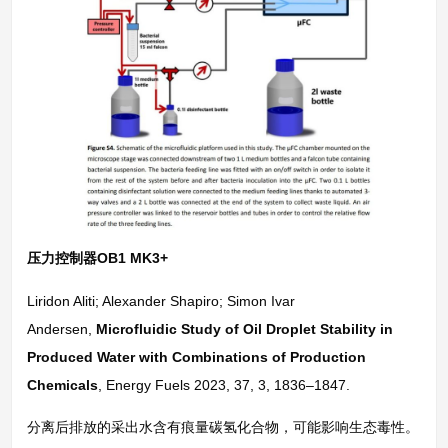
压力控制器OB1 MK3+
Liridon Aliti; Alexander Shapiro; Simon Ivar
Andersen,
Microfluidic Study of Oil Droplet Stability in
Produced Water with Combinations of Production
Chemicals
, Energy Fuels 2023, 37, 3, 1836–1847.
分离后排放的采出水含有痕量碳氢化合物，可能影响生态毒性。