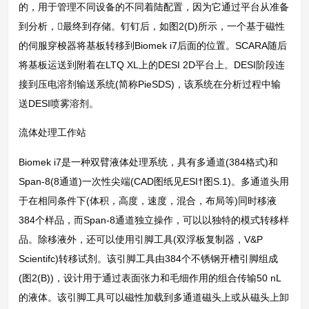
的，用于管理不同设备的不同着陆配置，因为它通过平台从准备
到分析，最终到存储。钉钉后，如图2(D)所示，一个基于磁性
的伺服穿梭器将基板转移到Biomek i7后面的位置。SCARA随后
将基板运送到附着在LTQ XL上的DESI 2D平台上。DESI阶段连
接到压电溶剂输送系统(简称PieSDS)，该系统在分析过程中输
送DESI喷雾溶剂。
流体处理工作站
Biomek i7是一种双臂液体处理系统，具有多通道(384格式)和
Span-8(8通道)一次性尖端(CAD图纸见ESI†图S.1)。多通道头用
于在相同条件下(体积，高度，速度，混合，布局等)同时移液
384个样品，而Span-8通道独立操作，可以以独特的模式转移样
品。除移液外，还可以使用引脚工具(双浮板复制器，V&P
Scientifc)转移试剂。该引脚工具由384个不锈钢开槽引脚组成
(图2(B))，设计用于通过表面张力和毛细作用的组合传输50 nL
的液体。该引脚工具可以磁性加载到多通道磁头上或从磁头上卸