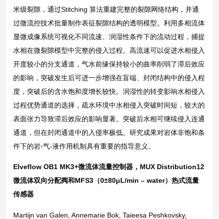
米级裂隙，通过Stitching 算法重建完整的裂隙网络结构，并通
过微流控技术批量制作表征裂隙结构的透明模型。利用多相流体
显微成像系统可视化不同流速、润湿性条件下的流动过程，捕捉
水相在微裂隙模型中完整的侵入过程。高流速可以促进水相侵入
开度较小的分支通道，气水前缘保持较小的曲率削弱了滞后效应
的影响，突破发生后可进一步增强在盲端、封闭结构中的侵入程
度，突破后的含水饱和度增长较快。润湿性的转变影响水相侵入
过程优势通道的选择，疏水环境中水相侵入突破时间短，较大的
表面张力导致滞后效应的影响显著。突破后水相可继续侵入连通
通道，但在封闭通道中的入侵率极低。研究成果对岩体非饱和条
件下的岩-气-液作用机制具有重要的指导意义。
Elveflow OB1 MK3+微流体流量控制器，MUX Distribution12
微流体双向分配阀和MFS3（0±80μL/min – water）热式流量
传感器
Martijn van Galen, Annemarie Bok, Taieesa Peshkovsky,