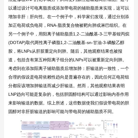
以通过设计可电离脂质或添加带电荷的辅助脂质来实现，这可以
增加非肝：肝向性。在一个例子中，科学家们发现，通过分别添
加正电荷或负电荷，RNA-脂质复合物被靶向肺或淋巴组织。在
另一个例子中，用阳离子辅助脂质1,2-二油酰基-3-三甲基铵丙烷
(DOTAP)取代两性离子磷脂1,2-二油酰基-sn-甘油-3-磷酸乙醇
胺，将LNPs从肝脏重定向到肺。随后，其他观察结果也被报
道，包括含有第五种阳离子组分的LNPs可以被重新定向到肺。
考虑到在添加阳离子辅助脂质后增加肺：肝输送的一致性，一个
合理的假设是电荷依赖性趋向是普遍存在的，因此任何正电荷组
分都应该增加肺输送而减少肝输送。然而，其他观察结果表明
LNP趋向可能是复杂的，包括胆固醇结构可以通过影响内吞作用
来影响输送的数据。综上所述，这些数据使我们假设带电荷的胆
固醇对非肝脏输送的影响可能与带电荷的辅助脂质不同。