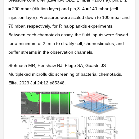
pressure controller (Elveflow OB1; 1 mbar =100 Pa): pin,1−2
= 200 mbar (dilution layer) and pin,3−4 = 140 mbar (cell
injection layer). Pressures were scaled down to 100 mbar and
70 mbar, respectively, for P. haloplanktis experiments.
Between each chemotaxis assay, the fluid inputs were flowed
for a minimum of 2 min to stratify cell, chemostimulus, and
buffer streams in the observation channels.
Stehnach MR, Henshaw RJ, Floge SA, Guasto JS.
Multiplexed microfluidic screening of bacterial chemotaxis.
Elife. 2023 Jul 24;12:e85348.