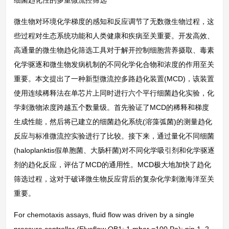
微生物对环境化学梯度的感知和反应调节了无数微生物过程，这
些过程对生态系统功能和人类健康和疾病至关重要。开发高效、
高通量的微生物趋化筛选工具对于解开控制细胞营养摄取、毒素
化学驱逐和微生物发病机制的不同化学化合物和浓度的作用至关
重要。本文提出了一种新型微流控多路趋化装置(MCD)，该装置
使用连续稀释法在单芯片上同时进行六个平行细菌趋化实验，化
学刺激物浓度跨越五个数量级。首先验证了MCD的稀释和梯度
生成性能，然后将已建立的细菌趋化系统(溶藻弧菌)的测量趋化
反应与标准微流控实验进行了比较。接下来，通过量化不同细菌
(haloplanktis假单胞菌、大肠杆菌)对不同化学吸引剂和化学驱逐
剂的趋化反应，评估了MCD的通用性。MCD极大地加快了趋化
筛选过程，这对于破译微生物反应背后的复杂化学刺激海洋至关
重要。
For chemotaxis assays, fluid flow was driven by a single