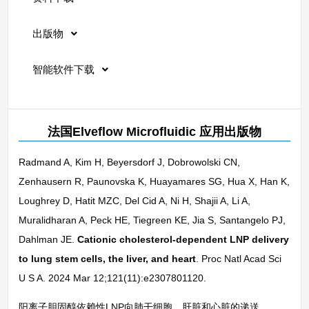
出版物
智能软件下载
法国Elveflow Microfluidic 应用出版物
Radmand A, Kim H, Beyersdorf J, Dobrowolski CN,
Zenhausern R, Paunovska K, Huayamares SG, Hua X, Han K,
Loughrey D, Hatit MZC, Del Cid A, Ni H, Shajii A, Li A,
Muralidharan A, Peck HE, Tiegreen KE, Jia S, Santangelo PJ,
Dahlman JE.
Cationic cholesterol-dependent LNP delivery
to lung stem cells, the liver, and heart
. Proc Natl Acad Sci
U S A. 2024 Mar 12;121(11):e2307801120.
阳离子胆固醇依赖性LNP向肺干细胞、肝脏和心脏的递送