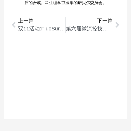
质的合成。© 生理学或医学的诺贝尔委员会。
上一篇
下一篇
双11活动:FluoSurf 2w/w%表活氟油8折优惠活动(可累计和预订)
第六届微流控技术应用创新论坛(中国微米纳米技术学会)