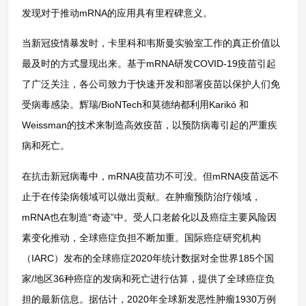
发现对于推动mRNA的应用具有里程碑意义。
当新冠疫情暴发时，卡里科和韦斯曼实验室工作的真正价值以
最及时的方式显现出来。基于mRNA研发COVID-19疫苗引起
了广泛关注，各公司致力于快速开发和部署疫苗以保护人们免
受病毒感染。辉瑞/BioNTech和莫德纳都利用Karikó 和
Weissman的技术来制造高效疫苗，以预防病毒引起的严重疾
病和死亡。
在抗击新冠病毒中，mRNA疫苗功不可没。但mRNA疫苗远不
止于在传染病领域可以做出贡献。在肿瘤预防治疗领域，
mRNA也在制造“奇迹”中。受人口老龄化以及癌症主要风险因
素变化推动，全球癌症负担不断加重。国际癌症研究机构
（IARC）发布的全球癌症2020年统计数据对全世界185个国
家/地区36种癌症的发病和死亡进行估算，提供了全球癌症负
担的最新信息。据估计，2020年全球新发恶性肿瘤1930万例