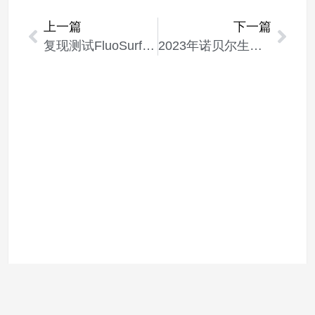
上一篇
下一篇
复现测试FluoSurf表面活性剂在PMMA/COC芯片中产生油包水液滴微球
2023年诺贝尔生理学或医学奖（碱基修饰/mRNA疫苗）