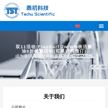
双11活动:FluoSurf 2w/w%表活氟
油8折优惠活动(可累计和预订)
成为微弱光电信号检测和生命科学交叉领
域的专业公司
关于我们
公司简介